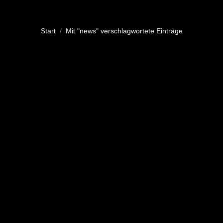
Sie befinden sich hier:
Start
Mit "news" verschlagwortete Einträge
NEW ERA OF DONEC SIT AMET
SODALES IPSUM